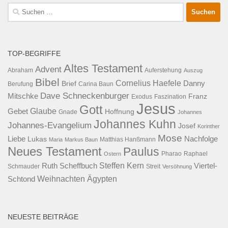
Suche
nach:
TOP-BEGRIFFE
Altes Testament
Advent
Abraham
Auferstehung
Auszug
Bibel
Cornelius Haefele
Brief
Danny
Berufung
Carina Baun
Dave Schneckenburger
Mitschke
Franz
Exodus
Faszination
Jesus
Gott
Glaube
Gebet
Hoffnung
Gnade
Johannes
Johannes Kuhn
Johannes-Evangelium
Josef
Korinther
Mose
Liebe
Lukas
Nachfolge
Maria
Markus Baun
Matthias Hanßmann
Neues Testament
Paulus
Raphael
Ostern
Pharao
Steffen Kern
Ruth Scheffbuch
Viertel-
Schmauder
Streit
Versöhnung
Ägypten
Weihnachten
Schtond
NEUESTE BEITRÄGE