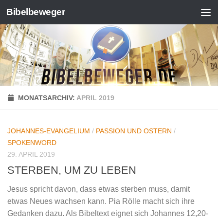
Bibelbeweger
Zum Inhalt springen
MONATSARCHIV:
APRIL 2019
JOHANNES-EVANGELIUM
/
PASSION UND OSTERN
/
SPOKENWORD
29. APRIL 2019
STERBEN, UM ZU LEBEN
Jesus spricht davon, dass etwas sterben muss, damit
etwas Neues wachsen kann. Pia Rölle macht sich ihre
Gedanken dazu. Als Bibeltext eignet sich Johannes 12,20-