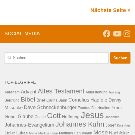
Nächste Seite »
SOCIAL-MEDIA
Suche
nach:
TOP-BEGRIFFE
Altes Testament
Advent
Abraham
Auferstehung
Auszug
Bibel
Cornelius Haefele
Brief
Danny
Berufung
Carina Baun
Dave Schneckenburger
Mitschke
Franz
Exodus
Faszination
Jesus
Gott
Glaube
Gebet
Hoffnung
Gnade
Johannes
Johannes Kuhn
Johannes-Evangelium
Josef
Korinther
Mose
Liebe
Lukas
Nachfolge
Maria
Markus Baun
Matthias Hanßmann