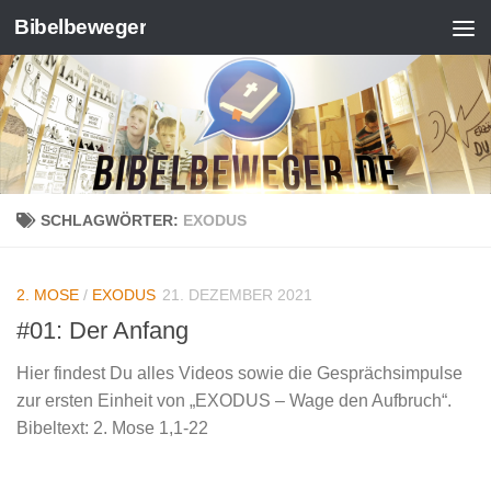
Bibelbeweger
Zum Inhalt springen
SCHLAGWÖRTER:
EXODUS
2. MOSE
/
EXODUS
21. DEZEMBER 2021
#01: Der Anfang
Hier findest Du alles Videos sowie die Gesprächsimpulse
zur ersten Einheit von „EXODUS – Wage den Aufbruch“.
Bibeltext: 2. Mose 1,1-22