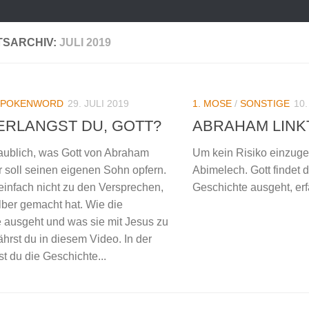
SARCHIV:
JULI 2019
SPOKENWORD
29. JULI 2019
1. MOSE
/
SONSTIGE
10.
ERLANGST DU, GOTT?
ABRAHAM LINK
laublich, was Gott von Abraham
Um kein Risiko einzuge
r soll seinen eigenen Sohn opfern.
Abimelech. Gott findet d
einfach nicht zu den Versprechen,
Geschichte ausgeht, erf
elber gemacht hat. Wie die
 ausgeht und was sie mit Jesus zu
fährst du in diesem Video. In der
t du die Geschichte...