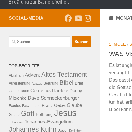
Erklärung zur Barrierefreiheit
SOCIAL-MEDIA
MONAT
Suche
1. MOSE
/
nach:
WAS V
Es ist ung
TOP-BEGRIFFE
verlangt: E
Altes Testament
Advent
Abraham
Das passt 
Bibel
Brief
Auferstehung
Auszug
Berufung
die Gott s
Cornelius Haefele
Danny
Carina Baun
Geschichte
Dave Schneckenburger
Mitschke
tun hat, er
Glaube
Franz
Gebet
Exodus
Faszination
Bibel kanns
Jesus
Gott
Hoffnung
Gnade
Johannes-Evangelium
Johannes
Johannes Kuhn
Josef
Korinther