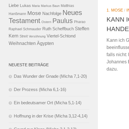
Liebe
Lukas
Maria
Markus Baun
Matthias
1. MOSE
/
I
Neues
Mose
Nachfolge
Hanßmann
KANN I
Testament
Paulus
Ostern
Pharao
HANDE
Steffen
Ruth Scheffbuch
Raphael Schmauder
Kern
Viertel-Schtond
Streit
Versöhnung
Kann ich G
Ägypten
Weihnachten
beeinfluss
falls nicht
Johannes B
NEUESTE BEITRÄGE
dazu.
Das Wunder der Gnade (Micha 7,1-20)
Der Prozess (Micha 6,1-16)
Ein bedeutsamer Ort (Micha 5,1-14)
Hoffnung in der Krise (Micha 3,12-4,14)