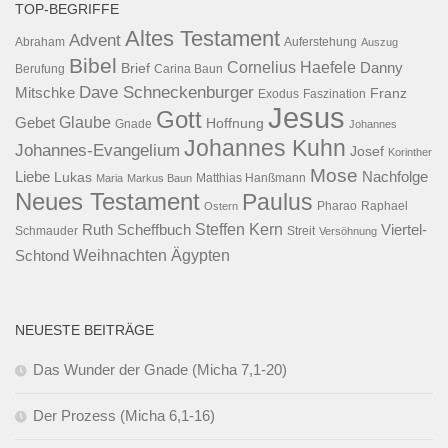
TOP-BEGRIFFE
Altes Testament
Advent
Abraham
Auferstehung
Auszug
Bibel
Cornelius Haefele
Brief
Danny
Berufung
Carina Baun
Dave Schneckenburger
Mitschke
Franz
Exodus
Faszination
Jesus
Gott
Glaube
Gebet
Hoffnung
Gnade
Johannes
Johannes Kuhn
Johannes-Evangelium
Josef
Korinther
Mose
Liebe
Lukas
Nachfolge
Maria
Markus Baun
Matthias Hanßmann
Neues Testament
Paulus
Raphael
Ostern
Pharao
Steffen Kern
Ruth Scheffbuch
Viertel-
Schmauder
Streit
Versöhnung
Ägypten
Weihnachten
Schtond
NEUESTE BEITRÄGE
Das Wunder der Gnade (Micha 7,1-20)
Der Prozess (Micha 6,1-16)