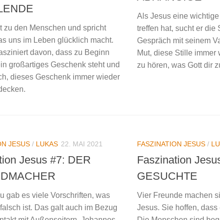
LENDE
Als Jesus eine wichtig
t zu den Menschen und spricht
treffen hat, sucht er die
as uns im Leben glücklich macht.
Gespräch mit seinem Va
fasziniert davon, dass zu Beginn
Mut, diese Stille immer
in großartiges Geschenk steht und
zu hören, was Gott dir z
ich, dieses Geschenk immer wieder
decken.
ON JESUS
/
LUKAS
22. MAI 2021
FASZINATION JESUS
/
LU
tion Jesus #7: DER
Faszination Jesu
NDMACHER
GESUCHTE
u gab es viele Vorschriften, was
Vier Freunde machen s
 falsch ist. Das galt auch im Bezug
Jesus. Sie hoffen, dass 
ntakt mit Außenseitern. Johannes
Die Menschen sind bege