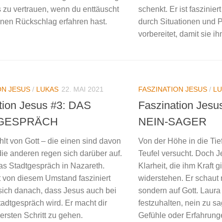
s zu vertrauen, wenn du enttäuscht
schenkt. Er ist faszinie
einen Rückschlag erfahren hast.
durch Situationen und
vorbereitet, damit sie i
ON JESUS
/
LUKAS
22. MAI 2021
FASZINATION JESUS
/
LU
tion Jesus #3: DAS
Faszination Jesu
GESPRÄCH
NEIN-SAGER
hlt von Gott – die einen sind davon
Von der Höhe in die Tie
 die anderen regen sich darüber auf.
Teufel versucht. Doch J
das Stadtgespräch in Nazareth.
Klarheit, die ihm Kraft 
t von diesem Umstand fasziniert
widerstehen. Er schaut n
sich danach, dass Jesus auch bei
sondern auf Gott. Laura 
adtgespräch wird. Er macht dir
festzuhalten, nein zu 
ersten Schritt zu gehen.
Gefühle oder Erfahrunge