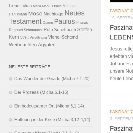
Liebe
Lukas
Maria
Markus Baun
Matthias
FASZINATI
Neues
Mose
Nachfolge
Hanßmann
19. SEPTE
Testament
Paulus
Ostern
Pharao
Faszina
Steffen
Ruth Scheffbuch
Raphael Schmauder
LEBEN
Kern
Viertel-Schtond
Streit
Versöhnung
Ägypten
Weihnachten
Jesus rett
erlebten v
Johannes i
NEUESTE BEITRÄGE
unsere Not 
Das Wunder der Gnade (Micha 7,1-20)
heute Leben
Der Prozess (Micha 6,1-16)
Ein bedeutsamer Ort (Micha 5,1-14)
FASZINATI
3. SEPTEM
Hoffnung in der Krise (Micha 3,12-4,14)
Faszina