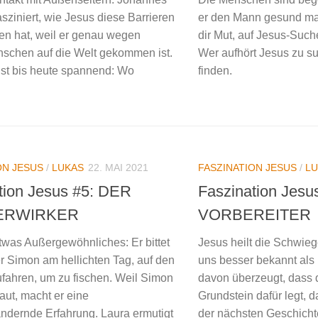
asziniert, wie Jesus diese Barrieren
er den Mann gesund ma
n hat, weil er genau wegen
dir Mut, auf Jesus-Suche
schen auf die Welt gekommen ist.
Wer aufhört Jesus zu su
ist bis heute spannend: Wo
finden.
ON JESUS
/
LUKAS
22. MAI 2021
FASZINATION JESUS
/
LU
tion Jesus #5: DER
Faszination Jesu
ERWIRKER
VORBEREITER
etwas Außergewöhnliches: Er bittet
Jesus heilt die Schwie
r Simon am hellichten Tag, auf den
uns besser bekannt als 
fahren, um zu fischen. Weil Simon
davon überzeugt, dass
aut, macht er eine
Grundstein dafür legt, 
ndernde Erfahrung. Laura ermutigt
der nächsten Geschicht