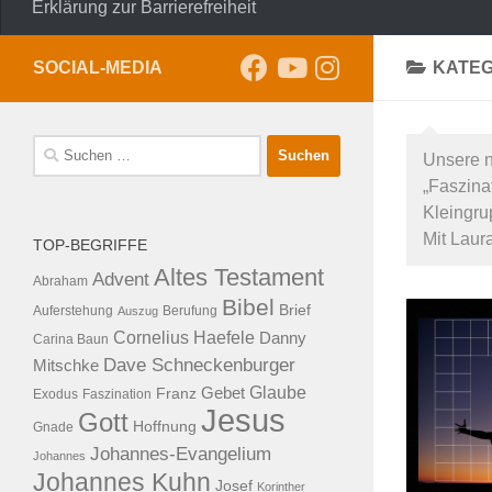
Erklärung zur Barrierefreiheit
SOCIAL-MEDIA
KATEG
Suche
Unsere n
nach:
„Faszin
Kleingru
Mit Laur
TOP-BEGRIFFE
Altes Testament
Advent
Abraham
Bibel
Brief
Auferstehung
Auszug
Berufung
Cornelius Haefele
Danny
Carina Baun
Dave Schneckenburger
Mitschke
Glaube
Franz
Gebet
Exodus
Faszination
Jesus
Gott
Hoffnung
Gnade
Johannes-Evangelium
Johannes
Johannes Kuhn
Josef
Korinther