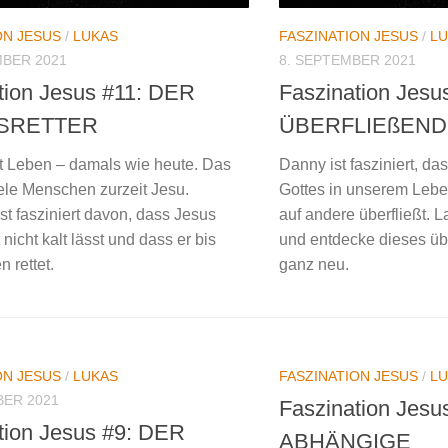
ON JESUS
/
LUKAS
FASZINATION JESUS
/
LU
MBER 2021
8. SEPTEMBER 2021
tion Jesus #11: DER
Faszination Jes
SRETTER
ÜBERFLIEßEND
et Leben – damals wie heute. Das
Danny ist fasziniert, da
iele Menschen zurzeit Jesu.
Gottes in unserem Leben
st fasziniert davon, dass Jesus
auf andere überfließt. 
nicht kalt lässt und dass er bis
und entdecke dieses üb
 rettet.
ganz neu.
ON JESUS
/
LUKAS
FASZINATION JESUS
/
LU
BER 2021
Faszination Jesu
tion Jesus #9: DER
ABHÄNGIGE