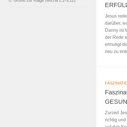
Grund zur Klage (Micha 2,1-3,12)
ERFÜL
Jesus rede
darüber, w
Danny ist 
der Rede e
ermutigt d
neu zu ent
FASZINATI
Faszina
GESU
Zurzeit Jes
richtig und
auf den Ko