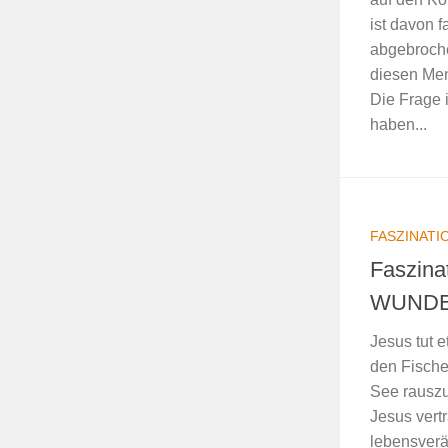
ist davon f
abgebroche
diesen Men
Die Frage 
haben...
FASZINATI
Faszina
WUND
Jesus tut 
den Fische
See rauszu
Jesus vertr
lebensverä