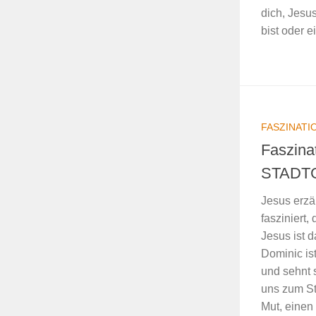
dich, Jesu
bist oder 
FASZINATI
Faszina
STADT
Jesus erzä
fasziniert,
Jesus ist 
Dominic is
und sehnt 
uns zum St
Mut, einen 