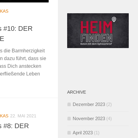
KAS
us #10: DER
E
ss die Barmherzigkeit
 dazu führt, dass sie
Lass Dich anstecken
erfließende Leben
ARCHIVE
Dezember 2023
(2)
KAS
22. MAI 2021
November 2023
(4)
s #8: DER
April 2023
(1)