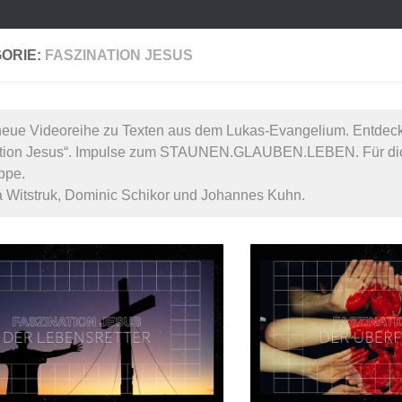
ORIE:
FASZINATION JESUS
eue Videoreihe zu Texten aus dem Lukas-Evangelium. Entdeck
ation Jesus“. Impulse zum STAUNEN.GLAUBEN.LEBEN. Für dic
ppe.
a Witstruk, Dominic Schikor und Johannes Kuhn.