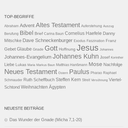
TOP-BEGRIFFE
Altes Testament
Advent
Abraham
Auferstehung
Auszug
Bibel
Cornelius Haefele
Brief
Danny
Berufung
Carina Baun
Dave Schneckenburger
Mitschke
Franz
Exodus
Faszination
Jesus
Gott
Glaube
Gebet
Hoffnung
Gnade
Johannes
Johannes Kuhn
Johannes-Evangelium
Josef
Korinther
Mose
Liebe
Lukas
Nachfolge
Maria
Markus Baun
Matthias Hanßmann
Neues Testament
Paulus
Raphael
Ostern
Pharao
Steffen Kern
Ruth Scheffbuch
Viertel-
Schmauder
Streit
Versöhnung
Ägypten
Weihnachten
Schtond
NEUESTE BEITRÄGE
Das Wunder der Gnade (Micha 7,1-20)