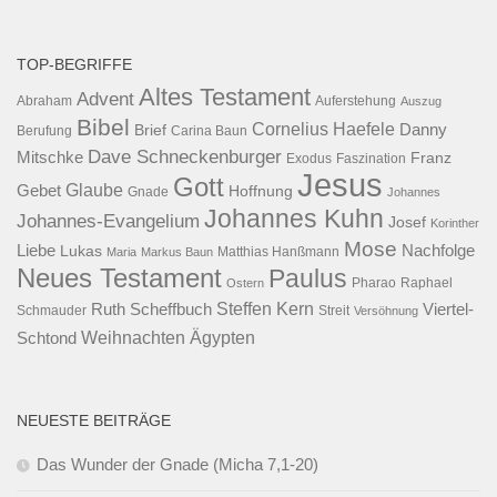
TOP-BEGRIFFE
Altes Testament
Advent
Abraham
Auferstehung
Auszug
Bibel
Cornelius Haefele
Brief
Danny
Berufung
Carina Baun
Dave Schneckenburger
Mitschke
Franz
Exodus
Faszination
Jesus
Gott
Glaube
Gebet
Hoffnung
Gnade
Johannes
Johannes Kuhn
Johannes-Evangelium
Josef
Korinther
Mose
Liebe
Lukas
Nachfolge
Maria
Markus Baun
Matthias Hanßmann
Neues Testament
Paulus
Raphael
Ostern
Pharao
Steffen Kern
Ruth Scheffbuch
Viertel-
Schmauder
Streit
Versöhnung
Ägypten
Weihnachten
Schtond
NEUESTE BEITRÄGE
Das Wunder der Gnade (Micha 7,1-20)