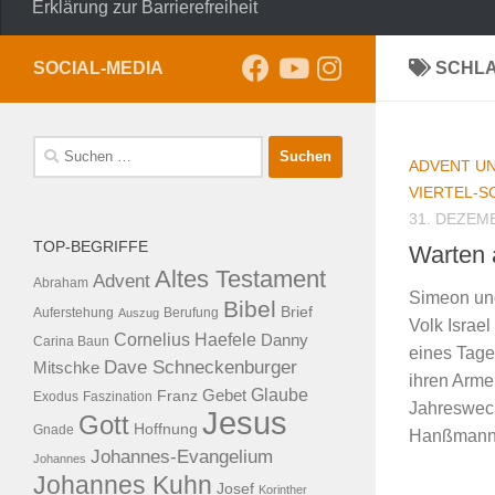
Erklärung zur Barrierefreiheit
SOCIAL-MEDIA
SCHL
Suche
ADVENT U
nach:
VIERTEL-
31. DEZEM
TOP-BEGRIFFE
Warten 
Altes Testament
Advent
Abraham
Simeon un
Bibel
Brief
Auferstehung
Auszug
Berufung
Volk Israel
Cornelius Haefele
Danny
Carina Baun
eines Tage
Dave Schneckenburger
Mitschke
ihren Arme
Glaube
Franz
Gebet
Exodus
Faszination
Jahreswech
Jesus
Gott
Hoffnung
Gnade
Hanßmann, 
Johannes-Evangelium
Johannes
Johannes Kuhn
Josef
Korinther