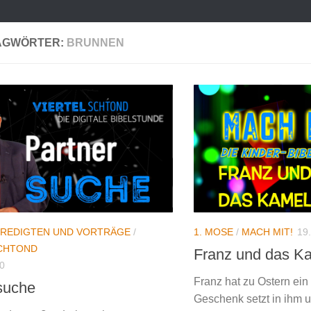
AGWÖRTER:
BRUNNEN
REDIGTEN UND VORTRÄGE
/
1. MOSE
/
MACH MIT!
19
SCHTOND
Franz und das K
0
Franz hat zu Ostern ei
suche
Geschenk setzt in ihm 