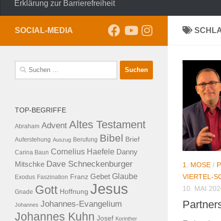
Erklärung zur Barrierefreiheit
SOCIAL-MEDIA
SCHL
Suche
nach:
TOP-BEGRIFFE
Altes Testament
Advent
Abraham
Bibel
Brief
Auferstehung
Auszug
Berufung
Cornelius Haefele
Danny
Carina Baun
Dave Schneckenburger
Mitschke
1. MOSE
/
P
Glaube
VIERTEL-
Franz
Gebet
Exodus
Faszination
Jesus
Gott
10. MAI 202
Hoffnung
Gnade
Partner
Johannes-Evangelium
Johannes
Johannes Kuhn
Josef
Korinther