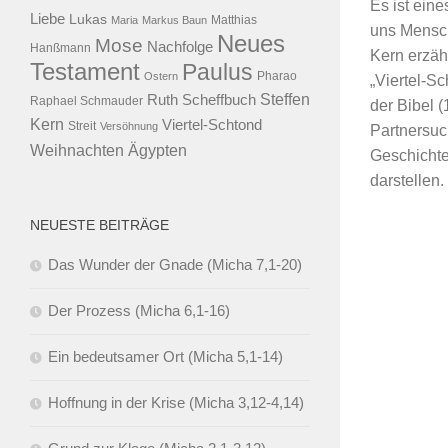
Es ist ein
Liebe
Lukas
Maria
Markus Baun
Matthias
uns Mensch
Neues
Mose
Nachfolge
Hanßmann
Kern erzäh
Testament
Paulus
Ostern
Pharao
„Viertel-S
Steffen
Ruth Scheffbuch
Raphael Schmauder
der Bibel (
Kern
Viertel-Schtond
Streit
Versöhnung
Partnersuch
Ägypten
Weihnachten
Geschichte 
darstellen.
NEUESTE BEITRÄGE
Das Wunder der Gnade (Micha 7,1-20)
Der Prozess (Micha 6,1-16)
Ein bedeutsamer Ort (Micha 5,1-14)
Hoffnung in der Krise (Micha 3,12-4,14)