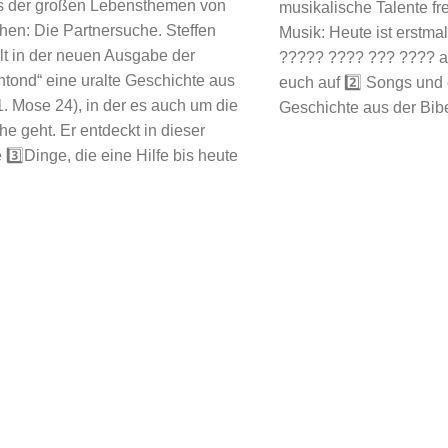
es der großen Lebensthemen von
musikalische Talente fr
en: Die Partnersuche. Steffen
Musik: Heute ist erstm
lt in der neuen Ausgabe der
????? ???? ??? ???? am 
chtond“ eine uralte Geschichte aus
euch auf 2️⃣ Songs und
1. Mose 24), in der es auch um die
Geschichte aus der Bibel
e geht. Er entdeckt in dieser
3️⃣Dinge, die eine Hilfe bis heute