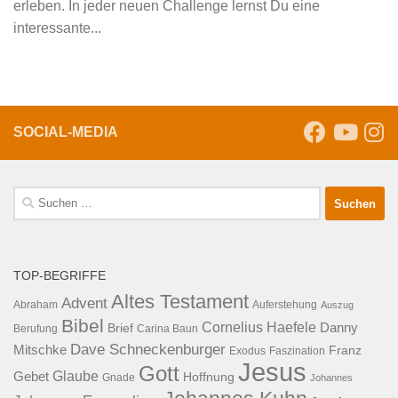
erleben. In jeder neuen Challenge lernst Du eine
interessante...
SOCIAL-MEDIA
Suche
nach:
TOP-BEGRIFFE
Altes Testament
Advent
Abraham
Auferstehung
Auszug
Bibel
Cornelius Haefele
Brief
Danny
Berufung
Carina Baun
Dave Schneckenburger
Mitschke
Franz
Exodus
Faszination
Jesus
Gott
Glaube
Gebet
Hoffnung
Gnade
Johannes