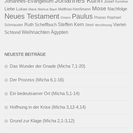
Johannes Kuhn
Johannes-Evangelium
Josef
Korinther
Mose
Liebe
Lukas
Nachfolge
Maria
Markus Baun
Matthias Hanßmann
Neues Testament
Paulus
Raphael
Ostern
Pharao
Steffen Kern
Ruth Scheffbuch
Viertel-
Schmauder
Streit
Versöhnung
Ägypten
Weihnachten
Schtond
NEUESTE BEITRÄGE
Das Wunder der Gnade (Micha 7,1-20)
Der Prozess (Micha 6,1-16)
Ein bedeutsamer Ort (Micha 5,1-14)
Hoffnung in der Krise (Micha 3,12-4,14)
Grund zur Klage (Micha 2,1-3,12)