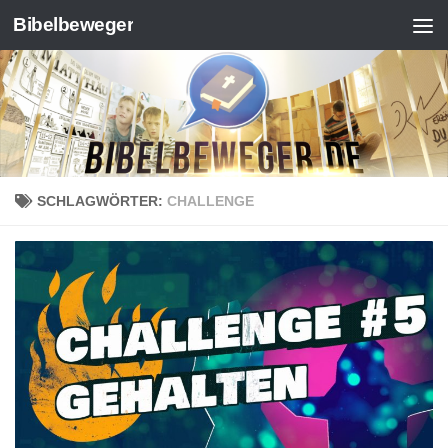
Bibelbeweger
Zum Inhalt springen
SCHLAGWÖRTER:
CHALLENGE