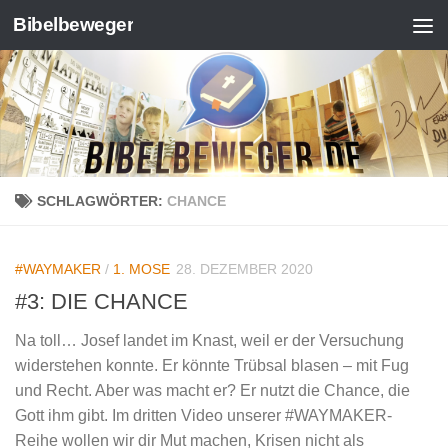
Bibelbeweger
Zum Inhalt springen
SCHLAGWÖRTER:
CHANCE
#WAYMAKER
/
1. MOSE
28. DEZEMBER 2020
#3: DIE CHANCE
Na toll… Josef landet im Knast, weil er der Versuchung
widerstehen konnte. Er könnte Trübsal blasen – mit Fug
und Recht. Aber was macht er? Er nutzt die Chance, die
Gott ihm gibt. Im dritten Video unserer #WAYMAKER-
Reihe wollen wir dir Mut machen, Krisen nicht als