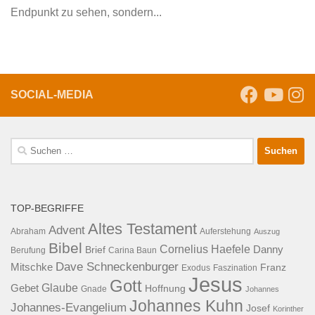
Endpunkt zu sehen, sondern...
SOCIAL-MEDIA
Suche
nach:
TOP-BEGRIFFE
Altes Testament
Advent
Abraham
Auferstehung
Auszug
Bibel
Cornelius Haefele
Brief
Danny
Berufung
Carina Baun
Dave Schneckenburger
Mitschke
Franz
Exodus
Faszination
Jesus
Gott
Glaube
Gebet
Hoffnung
Gnade
Johannes
Johannes Kuhn
Johannes-Evangelium
Josef
Korinther