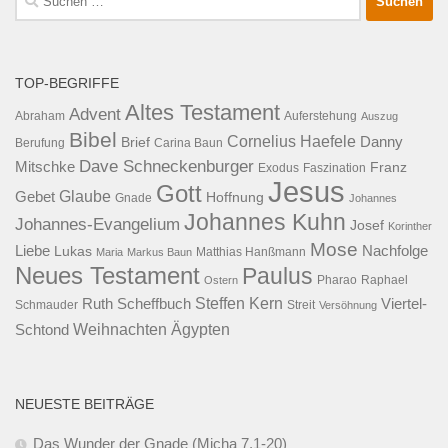
nach:
TOP-BEGRIFFE
Altes Testament
Advent
Abraham
Auferstehung
Auszug
Bibel
Cornelius Haefele
Brief
Danny
Berufung
Carina Baun
Dave Schneckenburger
Mitschke
Franz
Exodus
Faszination
Jesus
Gott
Glaube
Gebet
Hoffnung
Gnade
Johannes
Johannes Kuhn
Johannes-Evangelium
Josef
Korinther
Mose
Liebe
Lukas
Nachfolge
Maria
Markus Baun
Matthias Hanßmann
Neues Testament
Paulus
Raphael
Ostern
Pharao
Steffen Kern
Ruth Scheffbuch
Viertel-
Schmauder
Streit
Versöhnung
Ägypten
Weihnachten
Schtond
NEUESTE BEITRÄGE
Das Wunder der Gnade (Micha 7,1-20)