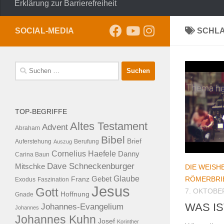
Erklärung zur Barrierefreiheit
SOCIAL-MEDIA
SCHL
Suche
nach:
TOP-BEGRIFFE
Altes Testament
Advent
Abraham
Bibel
Brief
Auferstehung
Auszug
Berufung
Cornelius Haefele
Danny
Carina Baun
Dave Schneckenburger
Mitschke
DIE WEISHE
Glaube
RÖMERBRI
Franz
Gebet
Exodus
Faszination
Jesus
Gott
7. OKTOBE
Hoffnung
Gnade
WAS IS
Johannes-Evangelium
Johannes
Johannes Kuhn
Josef
Korinther