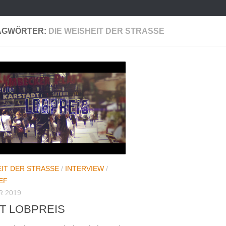
AGWÖRTER:
DIE WEISHEIT DER STRASSE
IT DER STRASSE
/
INTERVIEW
/
EF
R 2019
T LOBPREIS