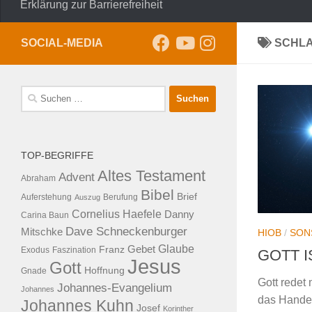
Erklärung zur Barrierefreiheit
SOCIAL-MEDIA
SCHL
Suche
nach:
TOP-BEGRIFFE
Altes Testament
Advent
Abraham
Bibel
Brief
Auferstehung
Auszug
Berufung
Cornelius Haefele
Danny
Carina Baun
Dave Schneckenburger
Mitschke
HIOB
/
SON
Glaube
Franz
Gebet
Exodus
Faszination
GOTT I
Jesus
Gott
Hoffnung
Gnade
Gott redet 
Johannes-Evangelium
Johannes
das Handel
Johannes Kuhn
Josef
Korinther