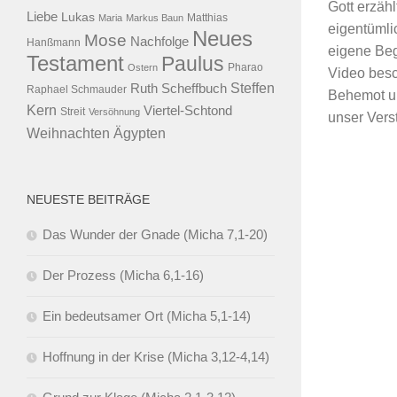
Gott erzäh
Liebe
Lukas
Maria
Markus Baun
Matthias
eigentümli
Neues
Mose
Nachfolge
Hanßmann
eigene Beg
Testament
Paulus
Ostern
Pharao
Video besc
Steffen
Ruth Scheffbuch
Raphael Schmauder
Behemot un
Kern
Viertel-Schtond
Streit
Versöhnung
unser Vers
Ägypten
Weihnachten
NEUESTE BEITRÄGE
Das Wunder der Gnade (Micha 7,1-20)
Der Prozess (Micha 6,1-16)
Ein bedeutsamer Ort (Micha 5,1-14)
Hoffnung in der Krise (Micha 3,12-4,14)