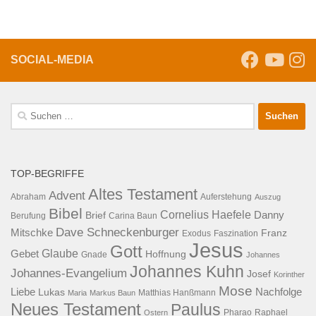
SOCIAL-MEDIA
Suche
nach:
TOP-BEGRIFFE
Altes Testament
Advent
Abraham
Auferstehung
Auszug
Bibel
Cornelius Haefele
Brief
Danny
Berufung
Carina Baun
Dave Schneckenburger
Mitschke
Franz
Exodus
Faszination
Jesus
Gott
Glaube
Gebet
Hoffnung
Gnade
Johannes
Johannes Kuhn
Johannes-Evangelium
Josef
Korinther
Mose
Liebe
Lukas
Nachfolge
Maria
Markus Baun
Matthias Hanßmann
Neues Testament
Paulus
Raphael
Ostern
Pharao