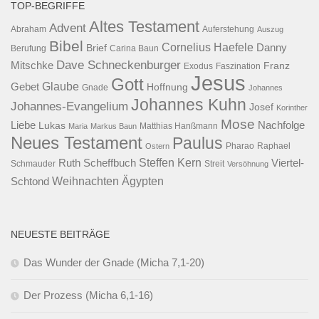
TOP-BEGRIFFE
Altes Testament
Advent
Abraham
Auferstehung
Auszug
Bibel
Cornelius Haefele
Brief
Danny
Berufung
Carina Baun
Dave Schneckenburger
Mitschke
Franz
Exodus
Faszination
Jesus
Gott
Glaube
Gebet
Hoffnung
Gnade
Johannes
Johannes Kuhn
Johannes-Evangelium
Josef
Korinther
Mose
Liebe
Lukas
Nachfolge
Maria
Markus Baun
Matthias Hanßmann
Neues Testament
Paulus
Raphael
Ostern
Pharao
Steffen Kern
Ruth Scheffbuch
Viertel-
Schmauder
Streit
Versöhnung
Ägypten
Weihnachten
Schtond
NEUESTE BEITRÄGE
Das Wunder der Gnade (Micha 7,1-20)
Der Prozess (Micha 6,1-16)