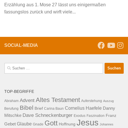
Erzählung aus 1. Mose 27 lässt uns einigermaßen
fassungslos zurück und wirft viele...
SOCIAL-MEDIA
Suche
nach:
TOP-BEGRIFFE
Altes Testament
Advent
Abraham
Auferstehung
Auszug
Bibel
Cornelius Haefele
Brief
Danny
Berufung
Carina Baun
Dave Schneckenburger
Mitschke
Franz
Exodus
Faszination
Jesus
Gott
Glaube
Gebet
Hoffnung
Gnade
Johannes