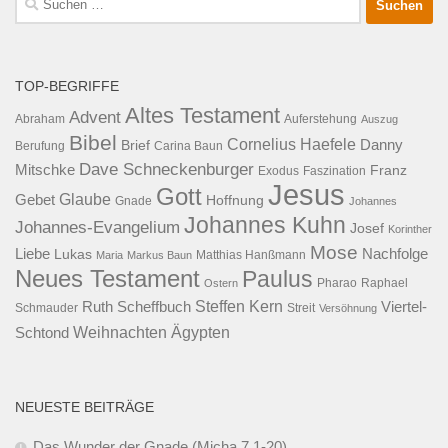
nach:
TOP-BEGRIFFE
Altes Testament
Advent
Abraham
Auferstehung
Auszug
Bibel
Cornelius Haefele
Brief
Danny
Berufung
Carina Baun
Dave Schneckenburger
Mitschke
Franz
Exodus
Faszination
Jesus
Gott
Glaube
Gebet
Hoffnung
Gnade
Johannes
Johannes Kuhn
Johannes-Evangelium
Josef
Korinther
Mose
Liebe
Lukas
Nachfolge
Maria
Markus Baun
Matthias Hanßmann
Neues Testament
Paulus
Raphael
Ostern
Pharao
Steffen Kern
Ruth Scheffbuch
Viertel-
Schmauder
Streit
Versöhnung
Ägypten
Weihnachten
Schtond
NEUESTE BEITRÄGE
Das Wunder der Gnade (Micha 7,1-20)