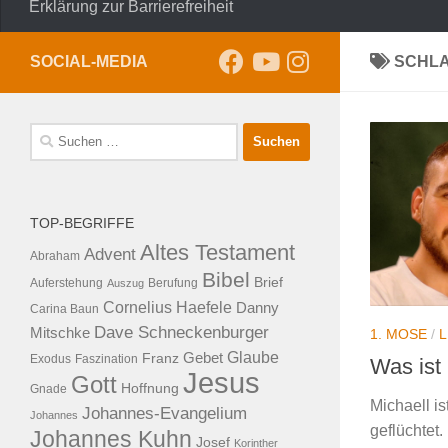
Erklärung zur Barrierefreiheit
SOCIAL-MEDIA
SCHL
Suche
nach:
TOP-BEGRIFFE
Altes Testament
Advent
Abraham
Bibel
Brief
Auferstehung
Auszug
Berufung
Cornelius Haefele
Danny
Carina Baun
Dave Schneckenburger
Mitschke
1. MOSE
/
Glaube
Franz
Gebet
Exodus
Faszination
Was ist
Jesus
Gott
Hoffnung
Gnade
Michaell i
Johannes-Evangelium
Johannes
geflüchtet.
Johannes Kuhn
Josef
Korinther