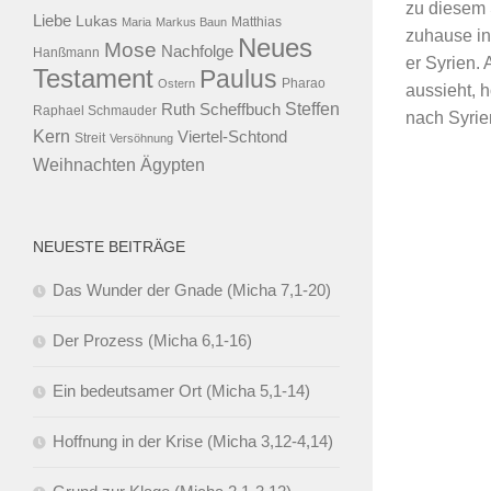
zu diesem S
Liebe
Lukas
Maria
Markus Baun
Matthias
zuhause in
Neues
Mose
Nachfolge
Hanßmann
er Syrien. 
Testament
Paulus
Ostern
Pharao
aussieht, h
Steffen
Ruth Scheffbuch
Raphael Schmauder
nach Syrien
Kern
Viertel-Schtond
Streit
Versöhnung
Ägypten
Weihnachten
NEUESTE BEITRÄGE
Das Wunder der Gnade (Micha 7,1-20)
Der Prozess (Micha 6,1-16)
Ein bedeutsamer Ort (Micha 5,1-14)
Hoffnung in der Krise (Micha 3,12-4,14)