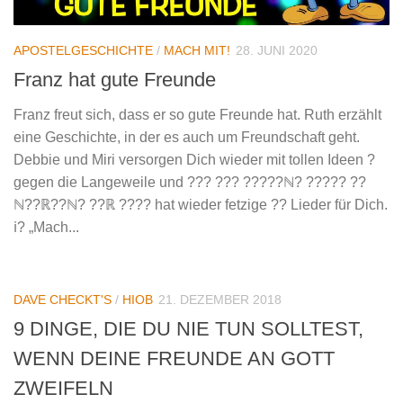
APOSTELGESCHICHTE
/
MACH MIT!
28. JUNI 2020
Franz hat gute Freunde
Franz freut sich, dass er so gute Freunde hat. Ruth erzählt
eine Geschichte, in der es auch um Freundschaft geht.
Debbie und Miri versorgen Dich wieder mit tollen Ideen ?
gegen die Langeweile und ??? ??? ?????ℕ? ????? ??
ℕ??ℝ??ℕ? ??ℝ ???? hat wieder fetzige ?? Lieder für Dich.
ℹ️? „Mach...
DAVE CHECKT'S
/
HIOB
21. DEZEMBER 2018
9 DINGE, DIE DU NIE TUN SOLLTEST,
WENN DEINE FREUNDE AN GOTT
ZWEIFELN