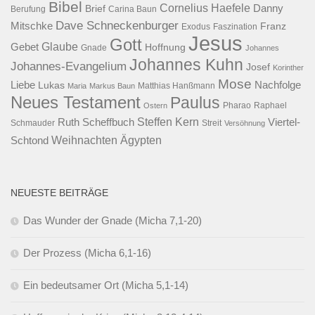
Bibel
Cornelius Haefele
Brief
Danny
Berufung
Carina Baun
Dave Schneckenburger
Mitschke
Franz
Exodus
Faszination
Jesus
Gott
Glaube
Gebet
Hoffnung
Gnade
Johannes
Johannes Kuhn
Johannes-Evangelium
Josef
Korinther
Mose
Liebe
Lukas
Nachfolge
Maria
Markus Baun
Matthias Hanßmann
Neues Testament
Paulus
Raphael
Ostern
Pharao
Steffen Kern
Ruth Scheffbuch
Viertel-
Schmauder
Streit
Versöhnung
Ägypten
Weihnachten
Schtond
NEUESTE BEITRÄGE
Das Wunder der Gnade (Micha 7,1-20)
Der Prozess (Micha 6,1-16)
Ein bedeutsamer Ort (Micha 5,1-14)