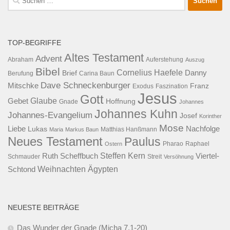
nach:
TOP-BEGRIFFE
Altes Testament
Advent
Abraham
Auferstehung
Auszug
Bibel
Cornelius Haefele
Brief
Danny
Berufung
Carina Baun
Dave Schneckenburger
Mitschke
Franz
Exodus
Faszination
Jesus
Gott
Glaube
Gebet
Hoffnung
Gnade
Johannes
Johannes Kuhn
Johannes-Evangelium
Josef
Korinther
Mose
Liebe
Lukas
Nachfolge
Maria
Markus Baun
Matthias Hanßmann
Neues Testament
Paulus
Raphael
Ostern
Pharao
Steffen Kern
Ruth Scheffbuch
Viertel-
Schmauder
Streit
Versöhnung
Ägypten
Weihnachten
Schtond
NEUESTE BEITRÄGE
Das Wunder der Gnade (Micha 7,1-20)