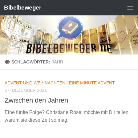
Bibelbeweger
Zum Inhalt springen
SCHLAGWÖRTER:
JAHR
ADVENT UND WEIHNACHTEN
/
EINE MINUTE ADVENT
27. DEZEMBER 2021
Zwischen den Jahren
Eine fünfte Folge? Christiane Rösel möchte mit Dir teilen,
warum sie diese Zeit so mag.