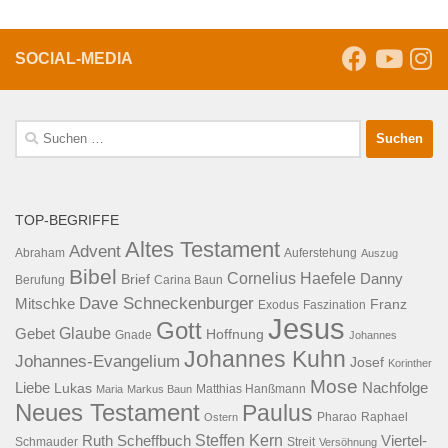
SOCIAL-MEDIA
Suche
nach:
TOP-BEGRIFFE
Altes Testament
Advent
Abraham
Auferstehung
Auszug
Bibel
Cornelius Haefele
Brief
Danny
Berufung
Carina Baun
Dave Schneckenburger
Mitschke
Franz
Exodus
Faszination
Jesus
Gott
Glaube
Gebet
Hoffnung
Gnade
Johannes
Johannes Kuhn
Johannes-Evangelium
Josef
Korinther
Mose
Liebe
Lukas
Nachfolge
Maria
Markus Baun
Matthias Hanßmann
Neues Testament
Paulus
Raphael
Ostern
Pharao
Steffen Kern
Ruth Scheffbuch
Viertel-
Schmauder
Streit
Versöhnung