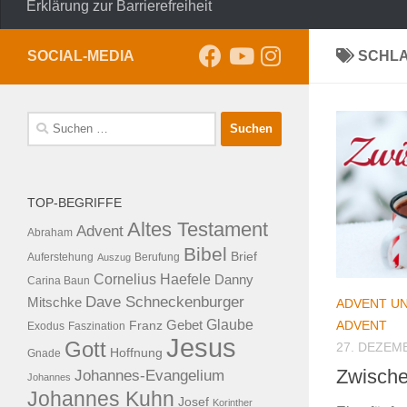
Erklärung zur Barrierefreiheit
SOCIAL-MEDIA
SCHL
Suche
nach:
TOP-BEGRIFFE
Altes Testament
Advent
Abraham
Bibel
Brief
Auferstehung
Auszug
Berufung
Cornelius Haefele
Danny
Carina Baun
Dave Schneckenburger
Mitschke
ADVENT U
Glaube
ADVENT
Franz
Gebet
Exodus
Faszination
Jesus
Gott
27. DEZEM
Hoffnung
Gnade
Zwische
Johannes-Evangelium
Johannes
Johannes Kuhn
Josef
Korinther