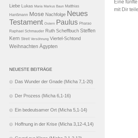
Eine fünft
Liebe
Lukas
Maria
Markus Baun
Matthias
mit Dir tei
Neues
Mose
Nachfolge
Hanßmann
Testament
Paulus
Ostern
Pharao
Steffen
Ruth Scheffbuch
Raphael Schmauder
Kern
Viertel-Schtond
Streit
Versöhnung
Ägypten
Weihnachten
NEUESTE BEITRÄGE
Das Wunder der Gnade (Micha 7,1-20)
Der Prozess (Micha 6,1-16)
Ein bedeutsamer Ort (Micha 5,1-14)
Hoffnung in der Krise (Micha 3,12-4,14)