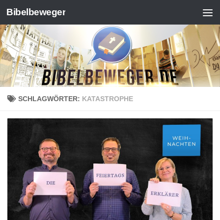
Bibelbeweger
Zum Inhalt springen
SCHLAGWÖRTER:
KATASTROPHE