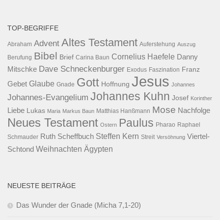
TOP-BEGRIFFE
Altes Testament
Advent
Abraham
Auferstehung
Auszug
Bibel
Cornelius Haefele
Brief
Danny
Berufung
Carina Baun
Dave Schneckenburger
Mitschke
Franz
Exodus
Faszination
Jesus
Gott
Glaube
Gebet
Hoffnung
Gnade
Johannes
Johannes Kuhn
Johannes-Evangelium
Josef
Korinther
Mose
Liebe
Lukas
Nachfolge
Maria
Markus Baun
Matthias Hanßmann
Neues Testament
Paulus
Raphael
Ostern
Pharao
Steffen Kern
Ruth Scheffbuch
Viertel-
Schmauder
Streit
Versöhnung
Ägypten
Weihnachten
Schtond
NEUESTE BEITRÄGE
Das Wunder der Gnade (Micha 7,1-20)