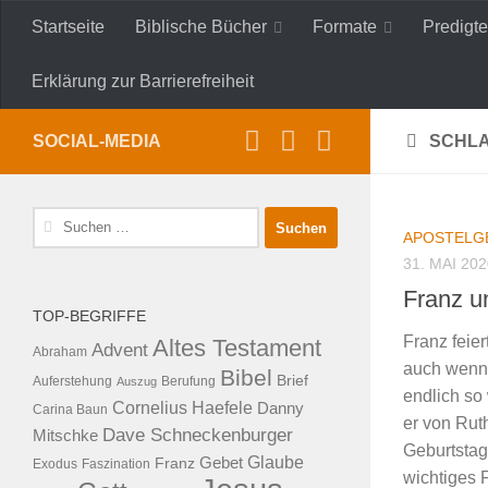
Startseite
Biblische Bücher
Formate
Predigte
Zum Inhalt springen
Erklärung zur Barrierefreiheit
SOCIAL-MEDIA
SCHL
Suche
APOSTELG
nach:
31. MAI 202
Franz u
TOP-BEGRIFFE
Franz feie
Altes Testament
Advent
Abraham
auch wenn 
Bibel
Brief
Auferstehung
Auszug
Berufung
endlich so 
Cornelius Haefele
Danny
Carina Baun
er von Rut
Dave Schneckenburger
Mitschke
Geburtstag
Glaube
Franz
Gebet
Exodus
Faszination
wichtiges F