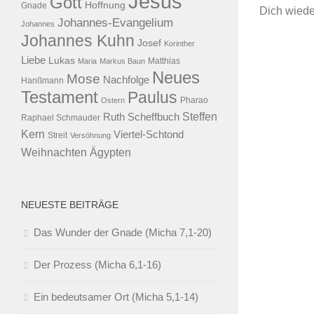
Jesus
Gott
Hoffnung
Gnade
Dich wieder
Johannes-Evangelium
Johannes
Johannes Kuhn
Josef
Korinther
Liebe
Lukas
Maria
Markus Baun
Matthias
Neues
Mose
Nachfolge
Hanßmann
Testament
Paulus
Ostern
Pharao
Steffen
Ruth Scheffbuch
Raphael Schmauder
Kern
Viertel-Schtond
Streit
Versöhnung
Ägypten
Weihnachten
NEUESTE BEITRÄGE
Das Wunder der Gnade (Micha 7,1-20)
Der Prozess (Micha 6,1-16)
Ein bedeutsamer Ort (Micha 5,1-14)