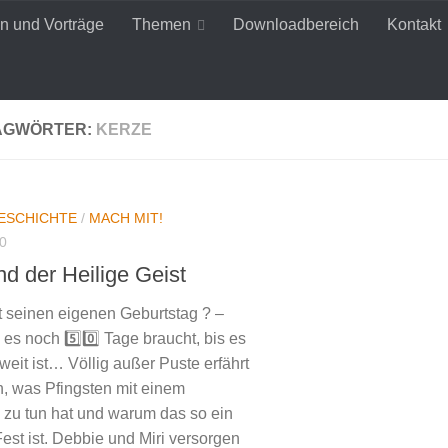
n und Vorträge
Themen
Downloadbereich
Kontakt
AGWÖRTER:
KERZE
ESCHICHTE
/
MACH MIT!
0
nd der Heilige Geist
rt seinen eigenen Geburtstag ? –
es noch 5️⃣0️⃣ Tage braucht, bis es
weit ist… Völlig außer Puste erfährt
h, was Pfingsten mit einem
 zu tun hat und warum das so ein
est ist. Debbie und Miri versorgen