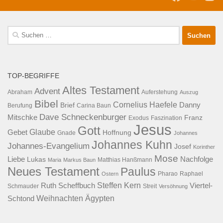
Suche
nach:
TOP-BEGRIFFE
Altes Testament
Advent
Abraham
Auferstehung
Auszug
Bibel
Cornelius Haefele
Brief
Danny
Berufung
Carina Baun
Dave Schneckenburger
Mitschke
Franz
Exodus
Faszination
Jesus
Gott
Glaube
Gebet
Hoffnung
Gnade
Johannes
Johannes Kuhn
Johannes-Evangelium
Josef
Korinther
Mose
Liebe
Lukas
Nachfolge
Maria
Markus Baun
Matthias Hanßmann
Neues Testament
Paulus
Raphael
Ostern
Pharao
Steffen Kern
Ruth Scheffbuch
Viertel-
Schmauder
Streit
Versöhnung
Ägypten
Weihnachten
Schtond