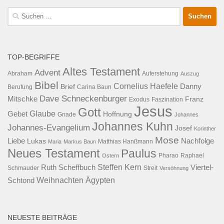
Suche
nach:
TOP-BEGRIFFE
Altes Testament
Advent
Abraham
Auferstehung
Auszug
Bibel
Cornelius Haefele
Brief
Danny
Berufung
Carina Baun
Dave Schneckenburger
Mitschke
Franz
Exodus
Faszination
Jesus
Gott
Glaube
Gebet
Hoffnung
Gnade
Johannes
Johannes Kuhn
Johannes-Evangelium
Josef
Korinther
Mose
Liebe
Lukas
Nachfolge
Maria
Markus Baun
Matthias Hanßmann
Neues Testament
Paulus
Raphael
Ostern
Pharao
Steffen Kern
Ruth Scheffbuch
Viertel-
Schmauder
Streit
Versöhnung
Ägypten
Weihnachten
Schtond
NEUESTE BEITRÄGE