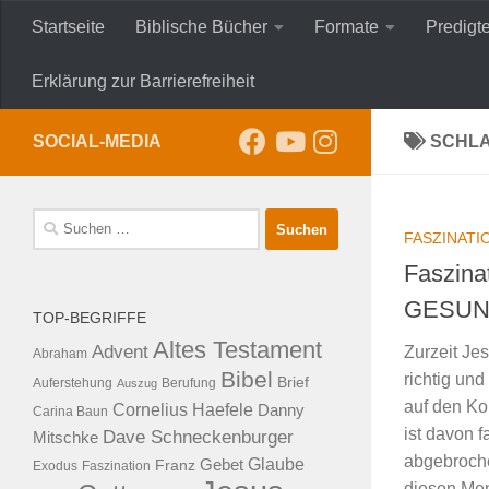
Startseite
Biblische Bücher
Formate
Predigt
Zum Inhalt springen
Erklärung zur Barrierefreiheit
SOCIAL-MEDIA
SCHL
Suche
FASZINATI
nach:
Faszina
GESU
TOP-BEGRIFFE
Altes Testament
Advent
Zurzeit Jes
Abraham
Bibel
richtig und
Brief
Auferstehung
Auszug
Berufung
auf den Ko
Cornelius Haefele
Danny
Carina Baun
ist davon f
Dave Schneckenburger
Mitschke
abgebroche
Glaube
Franz
Gebet
Exodus
Faszination
diesen Men