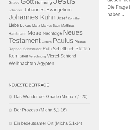
Jesus
Gott
Hoffnung
Gnade
Die Frage 
Johannes-Evangelium
Johannes
haben...
Johannes Kuhn
Josef
Korinther
Liebe
Lukas
Maria
Markus Baun
Matthias
Neues
Mose
Nachfolge
Hanßmann
Testament
Paulus
Ostern
Pharao
Steffen
Ruth Scheffbuch
Raphael Schmauder
Kern
Viertel-Schtond
Streit
Versöhnung
Ägypten
Weihnachten
NEUESTE BEITRÄGE
Das Wunder der Gnade (Micha 7,1-20)
Der Prozess (Micha 6,1-16)
Ein bedeutsamer Ort (Micha 5,1-14)