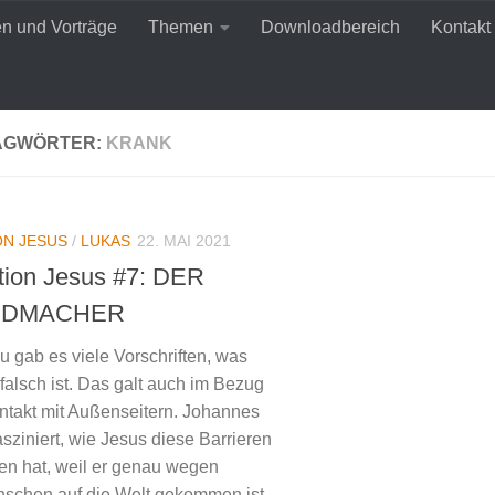
en und Vorträge
Themen
Downloadbereich
Kontakt
AGWÖRTER:
KRANK
ON JESUS
/
LUKAS
22. MAI 2021
tion Jesus #7: DER
NDMACHER
u gab es viele Vorschriften, was
 falsch ist. Das galt auch im Bezug
ntakt mit Außenseitern. Johannes
asziniert, wie Jesus diese Barrieren
n hat, weil er genau wegen
schen auf die Welt gekommen ist.