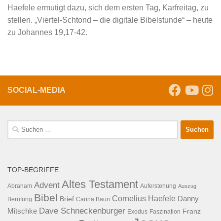
Haefele ermutigt dazu, sich dem ersten Tag, Karfreitag, zu
stellen. „Viertel-Schtond – die digitale Bibelstunde“ – heute
zu Johannes 19,17-42.
SOCIAL-MEDIA
Suche
nach:
TOP-BEGRIFFE
Altes Testament
Advent
Abraham
Auferstehung
Auszug
Bibel
Cornelius Haefele
Brief
Danny
Berufung
Carina Baun
Dave Schneckenburger
Mitschke
Franz
Exodus
Faszination