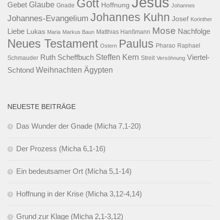
Jesus
Gott
Glaube
Gebet
Hoffnung
Gnade
Johannes
Johannes Kuhn
Johannes-Evangelium
Josef
Korinther
Mose
Liebe
Lukas
Nachfolge
Maria
Markus Baun
Matthias Hanßmann
Neues Testament
Paulus
Raphael
Ostern
Pharao
Steffen Kern
Ruth Scheffbuch
Viertel-
Schmauder
Streit
Versöhnung
Ägypten
Weihnachten
Schtond
NEUESTE BEITRÄGE
Das Wunder der Gnade (Micha 7,1-20)
Der Prozess (Micha 6,1-16)
Ein bedeutsamer Ort (Micha 5,1-14)
Hoffnung in der Krise (Micha 3,12-4,14)
Grund zur Klage (Micha 2,1-3,12)