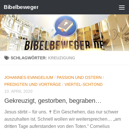
Bibelbeweger
Zum Inhalt springen
SCHLAGWÖRTER:
KREUZIGUNG
JOHANNES-EVANGELIUM
/
PASSION UND OSTERN
/
PREDIGTEN UND VORTRÄGE
/
VIERTEL-SCHTOND
10. APRIL 2020
Gekreuzigt, gestorben, begraben…
Jesus stirbt – für uns. ✝️ Ein Geschehen, das nur schwer
auszuhalten ist. Schnell wollen wir weitersprechen… „am
dritten Tage auferstanden von den Toten.“ Cornelius