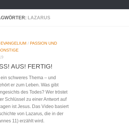
AGWÖRTER:
LAZARUS
-EVANGELIUM
/
PASSION UND
SONSTIGE
19
S! AUS! FERTIG!
t ein schweres Thema – und
hört er zum Leben. Was gibt
ngesichts des Todes? Wer tröstet
er Schlüssel zu einer Antwort auf
ragen ist Jesus. Das Video basiert
schichte von Lazarus, die in der
nnes 11) erzählt wird.