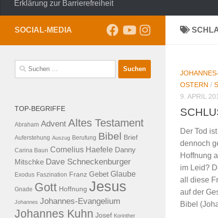
Erklärung zur Barrierefreiheit
SOCIAL-MEDIA
SCHL
Suche
JOHANNES
nach:
OSTERN
/
9. APRIL 20
TOP-BEGRIFFE
SCHLUS
Altes Testament
Advent
Abraham
Der Tod is
Bibel
Brief
Auferstehung
Auszug
Berufung
dennoch ge
Cornelius Haefele
Danny
Carina Baun
Hoffnung a
Dave Schneckenburger
Mitschke
im Leid? D
Glaube
Franz
Gebet
Exodus
Faszination
all diese F
Jesus
Gott
Hoffnung
Gnade
auf der Ge
Johannes-Evangelium
Johannes
Bibel (Joha
Johannes Kuhn
Josef
Korinther