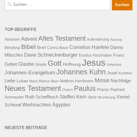
Suche
nach:
TOP-BEGRIFFE
Altes Testament
Advent
Abraham
Auferstehung
Auszug
Bibel
Cornelius Haefele
Brief
Danny
Berufung
Carina Baun
Dave Schneckenburger
Mitschke
Franz
Exodus
Faszination
Jesus
Gott
Glaube
Gebet
Hoffnung
Gnade
Johannes
Johannes Kuhn
Johannes-Evangelium
Josef
Korinther
Mose
Liebe
Lukas
Nachfolge
Maria
Markus Baun
Matthias Hanßmann
Neues Testament
Paulus
Raphael
Ostern
Pharao
Steffen Kern
Ruth Scheffbuch
Viertel-
Schmauder
Streit
Versöhnung
Ägypten
Weihnachten
Schtond
NEUESTE BEITRÄGE