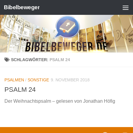
Bibelbeweger
Zum Inhalt springen
SCHLAGWÖRTER:
PSALM 24
PSALMEN
/
SONSTIGE
9. NOVEMBER 2018
PSALM 24
Der Weihnachtspsalm – gelesen von Jonathan Höfig