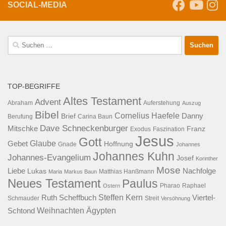
SOCIAL-MEDIA
Suche
nach:
TOP-BEGRIFFE
Altes Testament
Advent
Abraham
Auferstehung
Auszug
Bibel
Cornelius Haefele
Brief
Danny
Berufung
Carina Baun
Dave Schneckenburger
Mitschke
Franz
Exodus
Faszination
Jesus
Gott
Glaube
Gebet
Hoffnung
Gnade
Johannes
Johannes Kuhn
Johannes-Evangelium
Josef
Korinther
Mose
Liebe
Lukas
Nachfolge
Maria
Markus Baun
Matthias Hanßmann
Neues Testament
Paulus
Raphael
Ostern
Pharao
Steffen Kern
Ruth Scheffbuch
Viertel-
Schmauder
Streit
Versöhnung
Ägypten
Weihnachten
Schtond