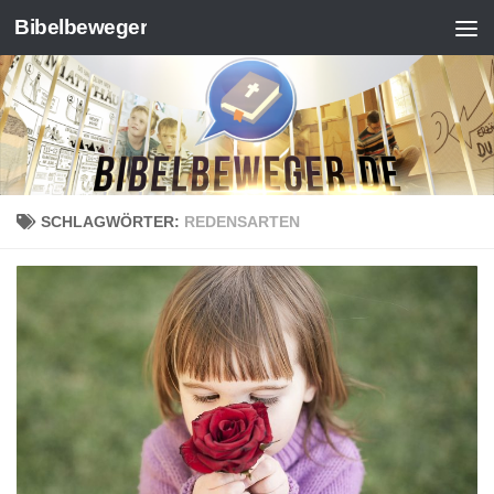
Bibelbeweger
Zum Inhalt springen
SCHLAGWÖRTER:
REDENSARTEN