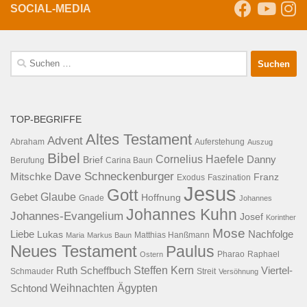
SOCIAL-MEDIA
Suche
nach:
TOP-BEGRIFFE
Altes Testament
Advent
Abraham
Auferstehung
Auszug
Bibel
Cornelius Haefele
Brief
Danny
Berufung
Carina Baun
Dave Schneckenburger
Mitschke
Franz
Exodus
Faszination
Jesus
Gott
Glaube
Gebet
Hoffnung
Gnade
Johannes
Johannes Kuhn
Johannes-Evangelium
Josef
Korinther
Mose
Liebe
Lukas
Nachfolge
Maria
Markus Baun
Matthias Hanßmann
Neues Testament
Paulus
Raphael
Ostern
Pharao
Steffen Kern
Ruth Scheffbuch
Viertel-
Schmauder
Streit
Versöhnung
Ägypten
Weihnachten
Schtond