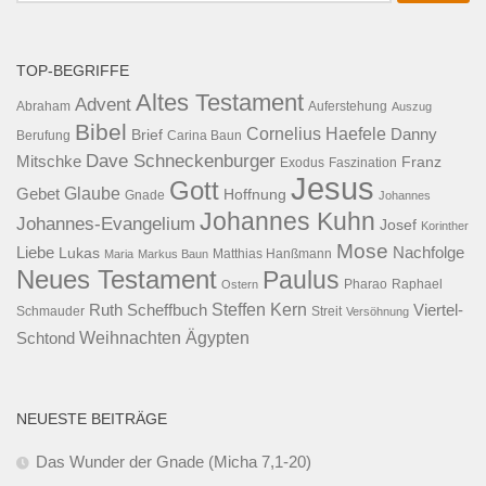
TOP-BEGRIFFE
Altes Testament
Advent
Abraham
Auferstehung
Auszug
Bibel
Cornelius Haefele
Brief
Danny
Berufung
Carina Baun
Dave Schneckenburger
Mitschke
Franz
Exodus
Faszination
Jesus
Gott
Glaube
Gebet
Hoffnung
Gnade
Johannes
Johannes Kuhn
Johannes-Evangelium
Josef
Korinther
Mose
Liebe
Lukas
Nachfolge
Maria
Markus Baun
Matthias Hanßmann
Neues Testament
Paulus
Raphael
Ostern
Pharao
Steffen Kern
Ruth Scheffbuch
Viertel-
Schmauder
Streit
Versöhnung
Ägypten
Weihnachten
Schtond
NEUESTE BEITRÄGE
Das Wunder der Gnade (Micha 7,1-20)