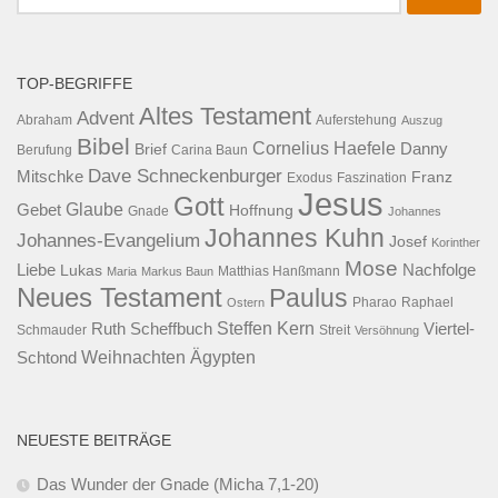
nach:
TOP-BEGRIFFE
Altes Testament
Advent
Abraham
Auferstehung
Auszug
Bibel
Cornelius Haefele
Brief
Danny
Berufung
Carina Baun
Dave Schneckenburger
Mitschke
Franz
Exodus
Faszination
Jesus
Gott
Glaube
Gebet
Hoffnung
Gnade
Johannes
Johannes Kuhn
Johannes-Evangelium
Josef
Korinther
Mose
Liebe
Lukas
Nachfolge
Maria
Markus Baun
Matthias Hanßmann
Neues Testament
Paulus
Raphael
Ostern
Pharao
Steffen Kern
Ruth Scheffbuch
Viertel-
Schmauder
Streit
Versöhnung
Ägypten
Weihnachten
Schtond
NEUESTE BEITRÄGE
Das Wunder der Gnade (Micha 7,1-20)