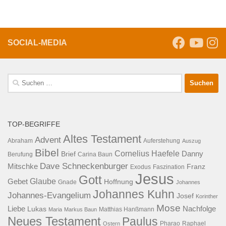
SOCIAL-MEDIA
Suche
nach:
TOP-BEGRIFFE
Altes Testament
Advent
Abraham
Auferstehung
Auszug
Bibel
Cornelius Haefele
Brief
Danny
Berufung
Carina Baun
Dave Schneckenburger
Mitschke
Franz
Exodus
Faszination
Jesus
Gott
Glaube
Gebet
Hoffnung
Gnade
Johannes
Johannes Kuhn
Johannes-Evangelium
Josef
Korinther
Mose
Liebe
Lukas
Nachfolge
Maria
Markus Baun
Matthias Hanßmann
Neues Testament
Paulus
Raphael
Ostern
Pharao