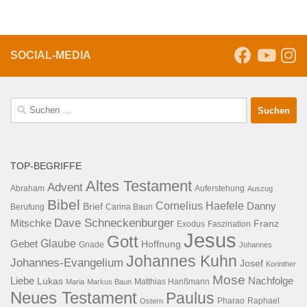
SOCIAL-MEDIA
Suche
nach:
TOP-BEGRIFFE
Altes Testament
Advent
Abraham
Auferstehung
Auszug
Bibel
Cornelius Haefele
Brief
Danny
Berufung
Carina Baun
Dave Schneckenburger
Mitschke
Franz
Exodus
Faszination
Jesus
Gott
Glaube
Gebet
Hoffnung
Gnade
Johannes
Johannes Kuhn
Johannes-Evangelium
Josef
Korinther
Mose
Liebe
Lukas
Nachfolge
Maria
Markus Baun
Matthias Hanßmann
Neues Testament
Paulus
Raphael
Ostern
Pharao