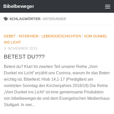
Bibelbeweger
Zum Inhalt springen
SCHLAGWÖRTER:
VATERUNSER
GEBET
/
INTERVIEW
/
LEBENSGESCHICHTEN
/
VOM DUNKEL
INS LICHT
9. NOVEMBER 2019
BETEST DU???
Betest du? Klar! Im zweiten Teil unserer Reihe „Vom
Dunkel ins Licht“ erzählt uns Corinna, warum ihr das Beten
wichtig ist. Bibeltext: Hiob 14,1-17 (Predigttext am
vorletzten Sonntag des Kirchenjahres 2018/19) Die Reihe
„Vom Dunkel ins Licht“ ist eine gemeinsame Produktion
von bibelbeweger.de und dem Evangelischen Medienhaus
Stuttgart. In vier...