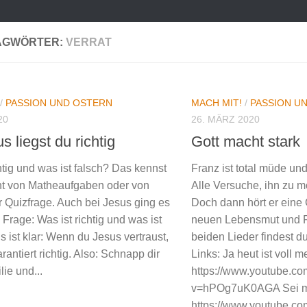
AGWÖRTER:
VERRAT
/
PASSION UND OSTERN
MACH MIT!
/
PASSION U
20
26. MÄRZ 2020
s liegst du richtig
Gott macht stark
htig und was ist falsch? Das kennst
Franz ist total müde un
cht von Matheaufgaben oder von
Alle Versuche, ihn zu m
r Quizfrage. Auch bei Jesus ging es
Doch dann hört er eine 
Frage: Was ist richtig und was ist
neuen Lebensmut und F
s ist klar: Wenn du Jesus vertraust,
beiden Lieder findest d
arantiert richtig. Also: Schnapp dir
Links: Ja heut ist voll m
ie und...
https://www.youtube.c
v=hPOg7uK0AGA Sei mut
https://www.youtube.c