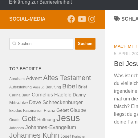
Erklärung zur Barrierefreiheit
SOCIAL-MEDIA
SCHL
Suche
MACH MIT!
nach:
5. APRIL 20
Bei Jesu
TOP-BEGRIFFE
Was ist ric
Altes Testament
Advent
Abraham
du viellei
Bibel
Brief
Auferstehung
Auszug
Berufung
irgendeine
Cornelius Haefele
Danny
Carina Baun
mal um die 
Dave Schneckenburger
Mitschke
falsch? Ein
Glaube
Franz
Gebet
Exodus
Faszination
liegst du g
Jesus
Gott
Hoffnung
Gnade
deine Famil
Johannes-Evangelium
Johannes
Johannes Kuhn
Josef
Korinther