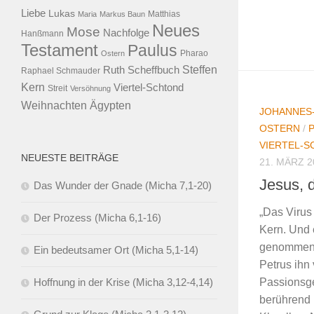
Liebe
Lukas
Maria
Markus Baun
Matthias
Neues
Mose
Nachfolge
Hanßmann
Testament
Paulus
Ostern
Pharao
Steffen
Ruth Scheffbuch
Raphael Schmauder
Kern
Viertel-Schtond
Streit
Versöhnung
Ägypten
Weihnachten
JOHANNES
OSTERN
/
VIERTEL-
NEUESTE BEITRÄGE
21. MÄRZ 2
Jesus, 
Das Wunder der Gnade (Micha 7,1-20)
„Das Virus 
Der Prozess (Micha 6,1-16)
Kern. Und 
genommen w
Ein bedeutsamer Ort (Micha 5,1-14)
Petrus ihn 
Hoffnung in der Krise (Micha 3,12-4,14)
Passionsge
berührend 