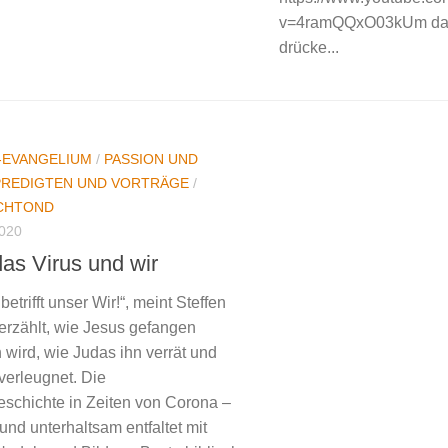
v=4ramQQxO03kUm das 
drücke...
-EVANGELIUM
/
PASSION UND
PREDIGTEN UND VORTRÄGE
/
SCHTOND
020
das Virus und wir
betrifft unser Wir!“, meint Steffen
erzählt, wie Jesus gefangen
ird, wie Judas ihn verrät und
verleugnet. Die
schichte in Zeiten von Corona –
und unterhaltsam entfaltet mit