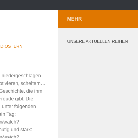
MEHR
UNSERE AKTUELLEN REIHEN
ND OSTERN
d niedergeschlagen.
otivieren, scheitern…
Geschichte, die ihm
reude gibt. Die
u unter folgenden
ein Tag:
om/watch?
ig und stark:
om/watch?