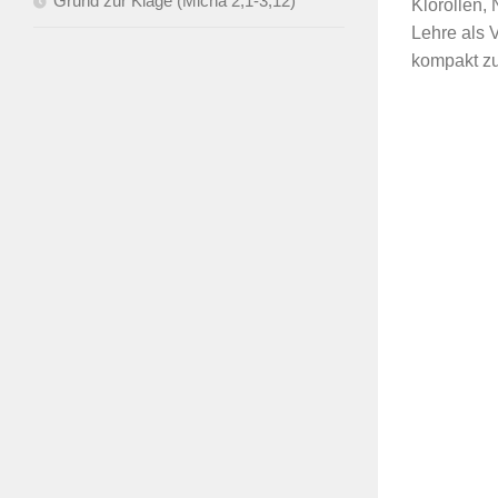
Grund zur Klage (Micha 2,1-3,12)
Klorollen,
Lehre als V
kompakt zu