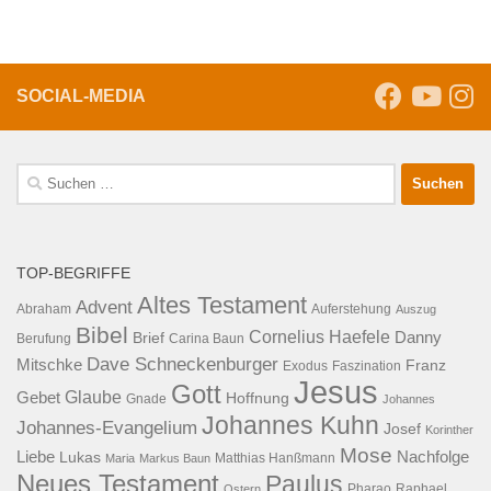
SOCIAL-MEDIA
Suche
nach:
TOP-BEGRIFFE
Altes Testament
Advent
Abraham
Auferstehung
Auszug
Bibel
Cornelius Haefele
Brief
Danny
Berufung
Carina Baun
Dave Schneckenburger
Mitschke
Franz
Exodus
Faszination
Jesus
Gott
Glaube
Gebet
Hoffnung
Gnade
Johannes
Johannes Kuhn
Johannes-Evangelium
Josef
Korinther
Mose
Liebe
Lukas
Nachfolge
Maria
Markus Baun
Matthias Hanßmann
Neues Testament
Paulus
Raphael
Ostern
Pharao