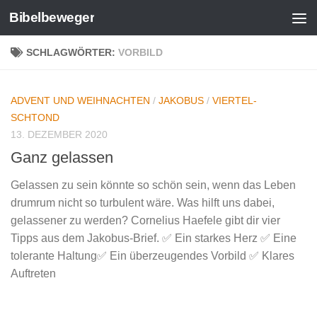
Bibelbeweger
Zum Inhalt springen
SCHLAGWÖRTER:
VORBILD
ADVENT UND WEIHNACHTEN
/
JAKOBUS
/
VIERTEL-
SCHTOND
13. DEZEMBER 2020
Ganz gelassen
Gelassen zu sein könnte so schön sein, wenn das Leben
drumrum nicht so turbulent wäre. Was hilft uns dabei,
gelassener zu werden? Cornelius Haefele gibt dir vier
Tipps aus dem Jakobus-Brief. ✅ Ein starkes Herz ✅ Eine
tolerante Haltung✅ Ein überzeugendes Vorbild ✅ Klares
Auftreten