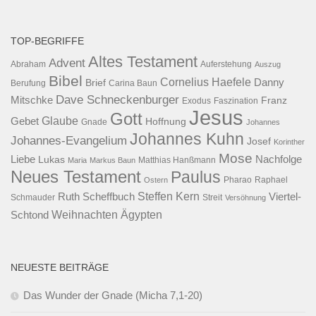
TOP-BEGRIFFE
Altes Testament
Advent
Abraham
Auferstehung
Auszug
Bibel
Cornelius Haefele
Brief
Danny
Berufung
Carina Baun
Dave Schneckenburger
Mitschke
Franz
Exodus
Faszination
Jesus
Gott
Glaube
Gebet
Hoffnung
Gnade
Johannes
Johannes Kuhn
Johannes-Evangelium
Josef
Korinther
Mose
Liebe
Lukas
Nachfolge
Maria
Markus Baun
Matthias Hanßmann
Neues Testament
Paulus
Raphael
Ostern
Pharao
Steffen Kern
Ruth Scheffbuch
Viertel-
Schmauder
Streit
Versöhnung
Ägypten
Weihnachten
Schtond
NEUESTE BEITRÄGE
Das Wunder der Gnade (Micha 7,1-20)