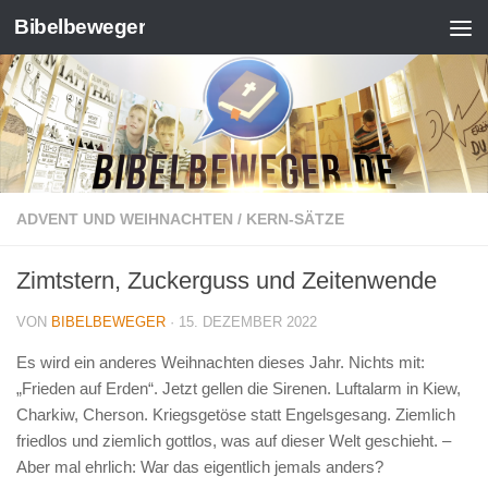
Bibelbeweger
Zum Inhalt springen
ADVENT UND WEIHNACHTEN
/
KERN-SÄTZE
Zimtstern, Zuckerguss und Zeitenwende
VON
BIBELBEWEGER
·
15. DEZEMBER 2022
Es wird ein anderes Weihnachten dieses Jahr. Nichts mit:
„Frieden auf Erden“. Jetzt gellen die Sirenen. Luftalarm in Kiew,
Charkiw, Cherson. Kriegsgetöse statt Engelsgesang. Ziemlich
friedlos und ziemlich gottlos, was auf dieser Welt geschieht. –
Aber mal ehrlich: War das eigentlich jemals anders?