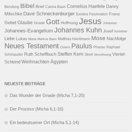
Bibel
Cornelius Haefele
Brief
Danny
Berufung
Carina Baun
Dave Schneckenburger
Mitschke
Franz
Exodus
Faszination
Jesus
Gott
Glaube
Gebet
Hoffnung
Gnade
Johannes
Johannes Kuhn
Johannes-Evangelium
Josef
Korinther
Mose
Liebe
Lukas
Nachfolge
Maria
Markus Baun
Matthias Hanßmann
Neues Testament
Paulus
Raphael
Ostern
Pharao
Steffen Kern
Ruth Scheffbuch
Viertel-
Schmauder
Streit
Versöhnung
Ägypten
Weihnachten
Schtond
NEUESTE BEITRÄGE
Das Wunder der Gnade (Micha 7,1-20)
Der Prozess (Micha 6,1-16)
Ein bedeutsamer Ort (Micha 5,1-14)