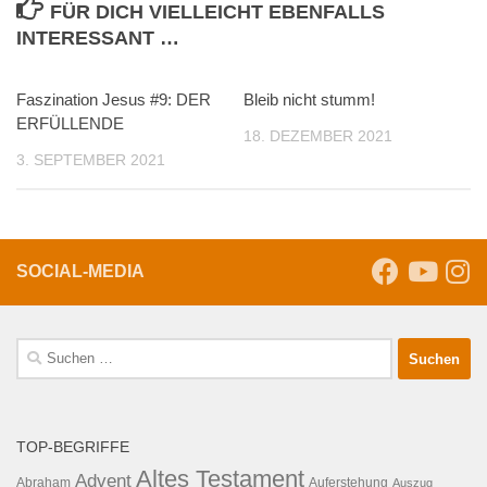
FÜR DICH VIELLEICHT EBENFALLS
INTERESSANT …
Faszination Jesus #9: DER
Bleib nicht stumm!
ERFÜLLENDE
18. DEZEMBER 2021
3. SEPTEMBER 2021
SOCIAL-MEDIA
Suche
nach:
TOP-BEGRIFFE
Altes Testament
Advent
Abraham
Auferstehung
Auszug