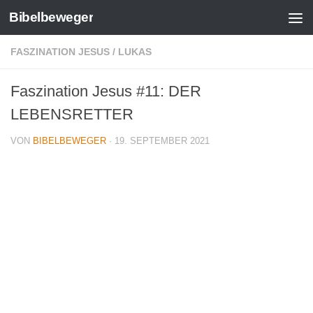
Bibelbeweger
Zum Inhalt springen
FASZINATION JESUS
/
LUKAS
Faszination Jesus #11: DER
LEBENSRETTER
VON
BIBELBEWEGER
·
19. SEPTEMBER 2021