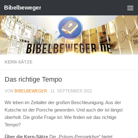
Bibelbeweger
Zum Inhalt springen
KERN-SÄTZE
Das richtige Tempo
VON
BIBELBEWEGER
·
11. SEPTEMBER 2022
Wir leben im Zeitalter der großen Beschleunigung. Aus der
Kutsche ist der Porsche geworden. Und auch der ist längst
überholt. Die große Frage ist: Wie finden wir das richtige
Tempo?
Über die Kern-Sätze
Die „Präses-Perspektive“ bietet