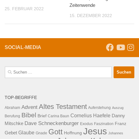
Zeitenwende
25. FEBRUAR 2022
15. DEZEMBER 2022
SOCIAL-MEDIA
Suche
nach:
TOP-BEGRIFFE
Altes Testament
Advent
Abraham
Auferstehung
Auszug
Bibel
Cornelius Haefele
Brief
Danny
Berufung
Carina Baun
Dave Schneckenburger
Mitschke
Franz
Exodus
Faszination
Jesus
Gott
Glaube
Gebet
Hoffnung
Gnade
Johannes