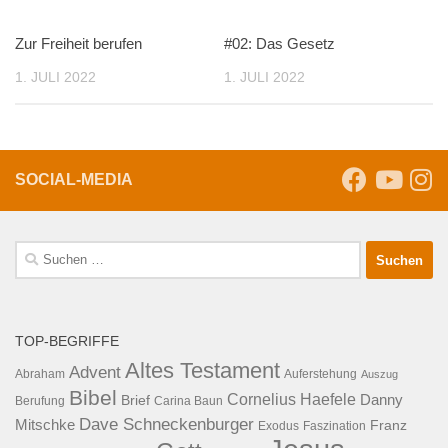
Zur Freiheit berufen
#02: Das Gesetz
1. JULI 2022
1. JULI 2022
SOCIAL-MEDIA
Suche
nach:
TOP-BEGRIFFE
Altes Testament
Advent
Abraham
Auferstehung
Auszug
Bibel
Cornelius Haefele
Brief
Danny
Berufung
Carina Baun
Dave Schneckenburger
Mitschke
Franz
Exodus
Faszination