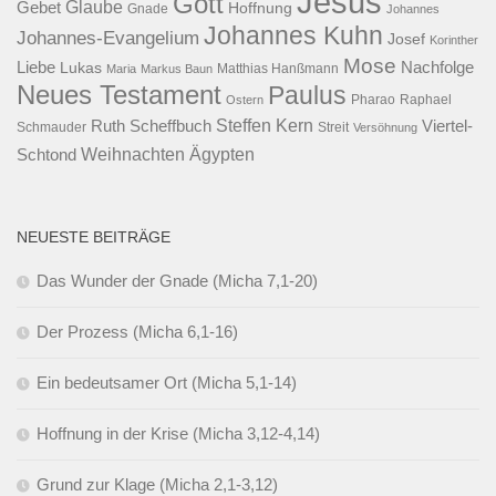
Jesus
Gott
Glaube
Gebet
Hoffnung
Gnade
Johannes
Johannes Kuhn
Johannes-Evangelium
Josef
Korinther
Mose
Liebe
Lukas
Nachfolge
Maria
Markus Baun
Matthias Hanßmann
Neues Testament
Paulus
Raphael
Ostern
Pharao
Steffen Kern
Ruth Scheffbuch
Viertel-
Schmauder
Streit
Versöhnung
Ägypten
Weihnachten
Schtond
NEUESTE BEITRÄGE
Das Wunder der Gnade (Micha 7,1-20)
Der Prozess (Micha 6,1-16)
Ein bedeutsamer Ort (Micha 5,1-14)
Hoffnung in der Krise (Micha 3,12-4,14)
Grund zur Klage (Micha 2,1-3,12)