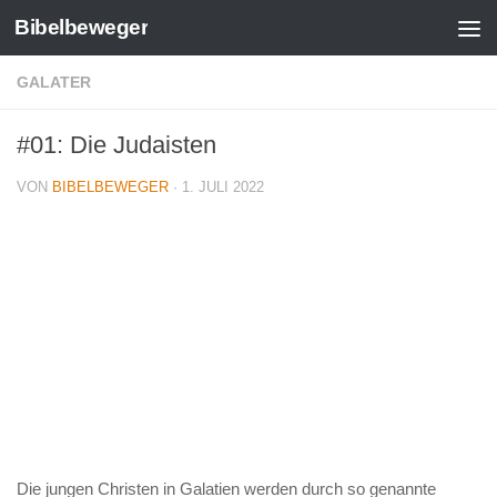
Bibelbeweger
Zum Inhalt springen
GALATER
#01: Die Judaisten
VON
BIBELBEWEGER
·
1. JULI 2022
Die jungen Christen in Galatien werden durch so genannte