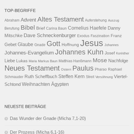
TOP-BEGRIFFE
Altes Testament
Advent
Abraham
Auferstehung
Auszug
Bibel
Cornelius Haefele
Brief
Danny
Berufung
Carina Baun
Dave Schneckenburger
Mitschke
Franz
Exodus
Faszination
Jesus
Gott
Glaube
Gebet
Hoffnung
Gnade
Johannes
Johannes Kuhn
Johannes-Evangelium
Josef
Korinther
Mose
Liebe
Lukas
Nachfolge
Maria
Markus Baun
Matthias Hanßmann
Neues Testament
Paulus
Raphael
Ostern
Pharao
Steffen Kern
Ruth Scheffbuch
Viertel-
Schmauder
Streit
Versöhnung
Ägypten
Weihnachten
Schtond
NEUESTE BEITRÄGE
Das Wunder der Gnade (Micha 7,1-20)
Der Prozess (Micha 6,1-16)