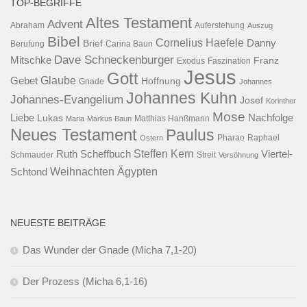
TOP-BEGRIFFE
Altes Testament
Advent
Abraham
Auferstehung
Auszug
Bibel
Cornelius Haefele
Brief
Danny
Berufung
Carina Baun
Dave Schneckenburger
Mitschke
Franz
Exodus
Faszination
Jesus
Gott
Glaube
Gebet
Hoffnung
Gnade
Johannes
Johannes Kuhn
Johannes-Evangelium
Josef
Korinther
Mose
Liebe
Lukas
Nachfolge
Maria
Markus Baun
Matthias Hanßmann
Neues Testament
Paulus
Raphael
Ostern
Pharao
Steffen Kern
Ruth Scheffbuch
Viertel-
Schmauder
Streit
Versöhnung
Ägypten
Weihnachten
Schtond
NEUESTE BEITRÄGE
Das Wunder der Gnade (Micha 7,1-20)
Der Prozess (Micha 6,1-16)