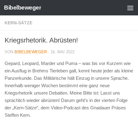
Bibelbeweger
Zum Inhalt springen
KERN-SÄTZE
Kriegsrhetorik. Abrüsten!
VON
BIBELBEWEGER
·
16. MAI 2022
Gepard, Leopard, Marder und Puma – was bis vor Kurzem wie
ein Ausflug in Brehms Tierleben galt, kennt heute jeder als kleine
Panzerkunde. Das Militärische hält Einzug in unsere Sprache.
Innerhalb weniger Wochen bestimmt eine ganz neue
Kriegsrhetorik unsere Debatten. Meine Bitte ist: Lasst uns
sprachlich wieder abrüsten! Darum geht’s in der vierten Folge
der „Kern-Sätze“, dem Video-Podcast des Gnadauer Präses
Steffen Kern.