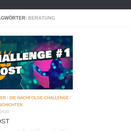
AGWÖRTER:
BERATUNG
HER
/
DIE NACHFOLGE-CHALLENGE
/
SCHICHTEN
2020
OST