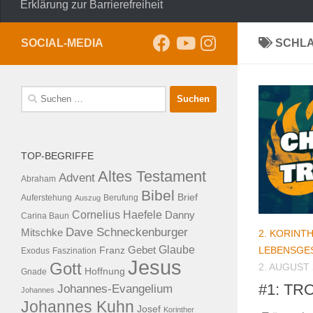
Erklärung zur Barrierefreiheit
SOCIAL-MEDIA
SCHL
Suche
nach:
TOP-BEGRIFFE
Altes Testament
Advent
Abraham
Bibel
Brief
Auferstehung
Auszug
Berufung
Cornelius Haefele
Danny
Carina Baun
Dave Schneckenburger
Mitschke
2. KORINT
Glaube
LEBENSGE
Franz
Gebet
Exodus
Faszination
Jesus
Gott
2. AUGUST 
Hoffnung
Gnade
#1: TR
Johannes-Evangelium
Johannes
Johannes Kuhn
Josef
Korinther