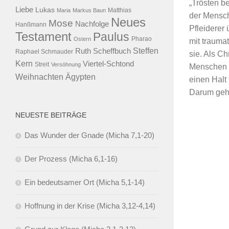
„Trösten b
Liebe
Lukas
Maria
Markus Baun
Matthias
der Mensch
Neues
Mose
Nachfolge
Hanßmann
Pfleiderer
Testament
Paulus
Ostern
Pharao
mit trauma
Steffen
Ruth Scheffbuch
Raphael Schmauder
sie. Als C
Kern
Viertel-Schtond
Streit
Versöhnung
Menschen im
Ägypten
Weihnachten
einen Halt
Darum geht 
NEUESTE BEITRÄGE
Das Wunder der Gnade (Micha 7,1-20)
Der Prozess (Micha 6,1-16)
Ein bedeutsamer Ort (Micha 5,1-14)
Hoffnung in der Krise (Micha 3,12-4,14)