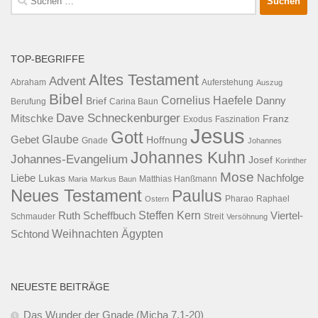
nach:
TOP-BEGRIFFE
Altes Testament
Advent
Abraham
Auferstehung
Auszug
Bibel
Cornelius Haefele
Brief
Danny
Berufung
Carina Baun
Dave Schneckenburger
Mitschke
Franz
Exodus
Faszination
Jesus
Gott
Glaube
Gebet
Hoffnung
Gnade
Johannes
Johannes Kuhn
Johannes-Evangelium
Josef
Korinther
Mose
Liebe
Lukas
Nachfolge
Maria
Markus Baun
Matthias Hanßmann
Neues Testament
Paulus
Raphael
Ostern
Pharao
Steffen Kern
Ruth Scheffbuch
Viertel-
Schmauder
Streit
Versöhnung
Ägypten
Weihnachten
Schtond
NEUESTE BEITRÄGE
Das Wunder der Gnade (Micha 7,1-20)