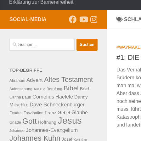
Erklärung zur Barrierefreiheit
SOCIAL-MEDIA
SCHL
Suche
#WAYMAKE
nach:
#1: DIE
Das Verhäl
TOP-BEGRIFFE
Brüdern kö
Altes Testament
Advent
Abraham
man mal w
Bibel
Brief
Auferstehung
Auszug
Berufung
Aber dass 
Cornelius Haefele
Danny
Carina Baun
noch seine
Dave Schneckenburger
Mitschke
muss, führt
Glaube
Franz
Gebet
Exodus
Faszination
Katastrophe
Jesus
Gott
Hoffnung
Gnade
und landet 
Johannes-Evangelium
Johannes
Johannes Kuhn
Josef
Korinther