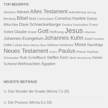
TOP-BEGRIFFE
Altes Testament
Advent
Abraham
Auferstehung
Auszug
Bibel
Cornelius Haefele
Brief
Danny
Berufung
Carina Baun
Dave Schneckenburger
Mitschke
Franz
Exodus
Faszination
Jesus
Gott
Glaube
Gebet
Hoffnung
Gnade
Johannes
Johannes Kuhn
Johannes-Evangelium
Josef
Korinther
Mose
Liebe
Lukas
Nachfolge
Maria
Markus Baun
Matthias Hanßmann
Neues Testament
Paulus
Raphael
Ostern
Pharao
Steffen Kern
Ruth Scheffbuch
Viertel-
Schmauder
Streit
Versöhnung
Ägypten
Weihnachten
Schtond
NEUESTE BEITRÄGE
Das Wunder der Gnade (Micha 7,1-20)
Der Prozess (Micha 6,1-16)